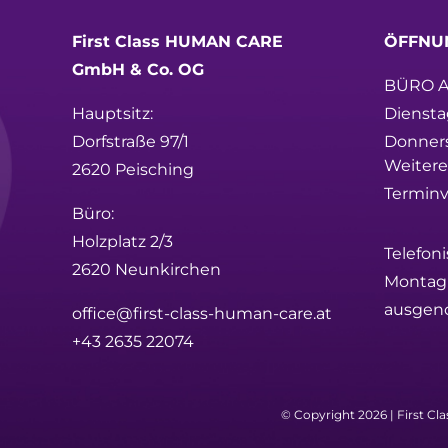
First Class HUMAN CARE
ÖFFNU
GmbH & Co. OG
BÜRO A
Hauptsitz:
Diensta
Dorfstraße 97/1
Donner
Weitere
2620 Peisching
Termin
Büro:
Holzplatz 2/3
Telefoni
2620 Neunkirchen
Montag –
ausgen
office@first-class-human-care.at
+43 2635 22074
© Copyright 2026 |
First C